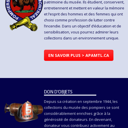
patrimoine du musée. Ils étudient, conservent,
entretiennent et mettent en valeur la mémoire
et l’esprit des hommes et des femmes qui ont
choisi comme profession de lutter contre
l’incendie. Dans un objectif d’éducation et de
sensibilisation, vous pourrez admirer leurs
collections dans un environnement unique.
EN SAVOIR PLUS > APAMTL.CA
DON D’OBJETS
Depuis sa création en septembre 1944, les
collections du musée des pompiers se sont
considérablement enrichies grâce à la
générosité de donateurs. En devenant,
donateur vous contribuez activement au